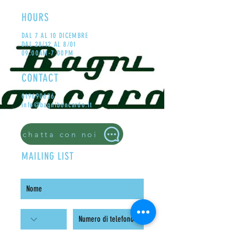
HOURS
DAL 7 AL 10 DICEMBRE
DAL 28/12 AL 8/01
09:00AM-7:00PM
CONTACT
019690626
info@bagniboncardo.it
chatta con noi
MAILING LIST